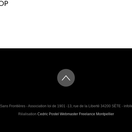
OP
Sans Frontières - Association loi de 1901 -13, rue de la Liberté 34200 SÈTE - infoli
Réalisation
Cedric Postel Webmaster Freelance Montpellier