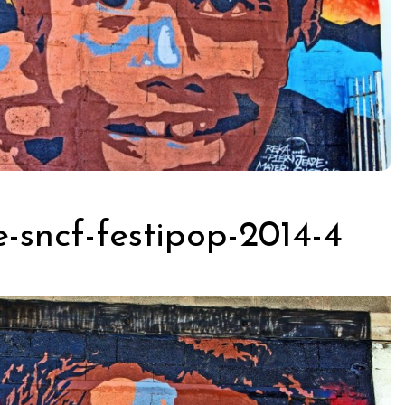
e-sncf-festipop-2014-4