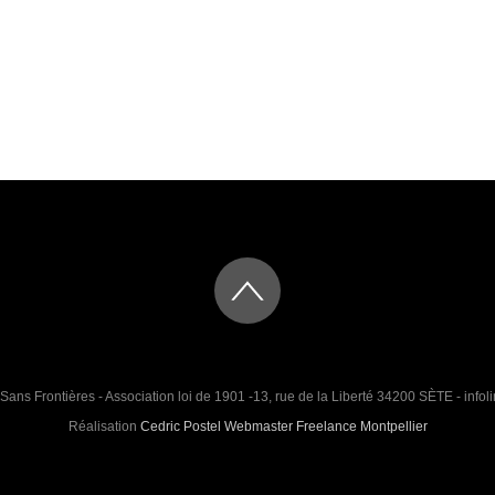
Sans Frontières - Association loi de 1901 -13, rue de la Liberté 34200 SÈTE - infoli
Réalisation
Cedric Postel Webmaster Freelance Montpellier