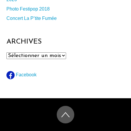
Photo Festipop 2018
Concert La P’tite Fumée
ARCHIVES
Archives
Facebook