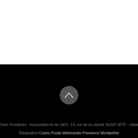
Sans Frontières - Association loi de 1901 -13, rue de la Liberté 34200 SÈTE - infoli
Réalisation
Cedric Postel Webmaster Freelance Montpellier