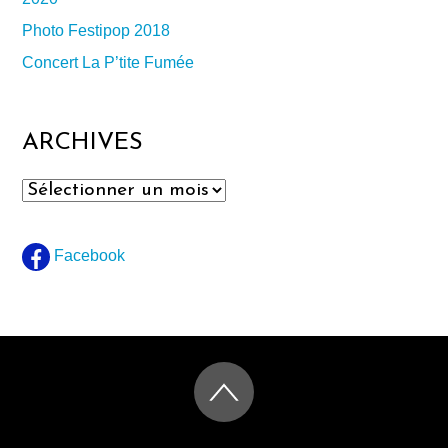
Photo Festipop 2018
Concert La P’tite Fumée
ARCHIVES
Archives
Facebook