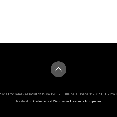
Sans Frontières - Association loi de 1901 -13, rue de la Liberté 34200 SÈTE - infoli
Réalisation
Cedric Postel Webmaster Freelance Montpellier