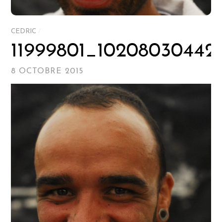
CEDRIC
/
11999801_10208030442
8 OCTOBRE 2015