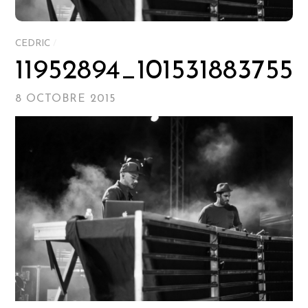
CEDRIC
/
11952894_101531883755
8 OCTOBRE 2015