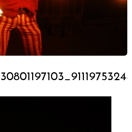
30801197103_91119753244