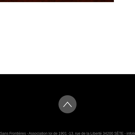
Sans Frontières - Association loi de 1901 -13, rue de la Liberté 34200 SÈTE - infoli