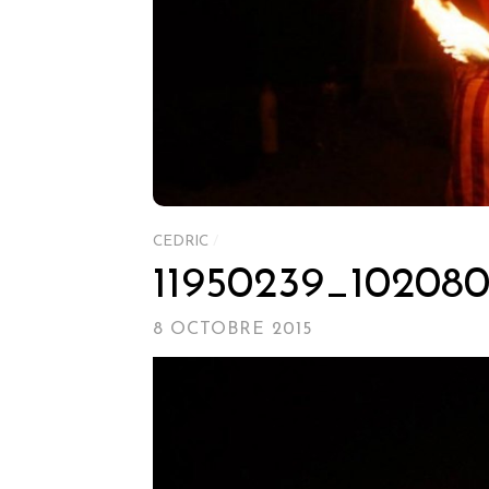
CEDRIC
/
11950239_102080
8 OCTOBRE 2015