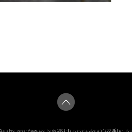
Sans Frontières - Association loi de 1901 -13, rue de la Liberté 34200 SÈTE - infoli