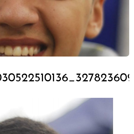
030522510136_32782360