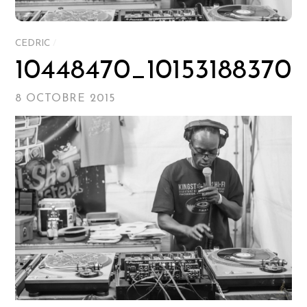
CEDRIC
/
10448470_10153188370
8 OCTOBRE 2015